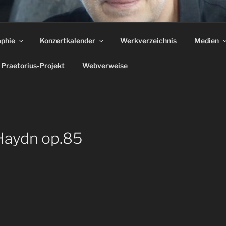
EUCKE | KOMPONIST
aphie
Konzertkalender
Werkverzeichnis
Medien
unter die Haut geht." ARD Tagesthemen über 'Das Frauenorch
Praetorius-Projekt
Webverweise
 Haydn op.85