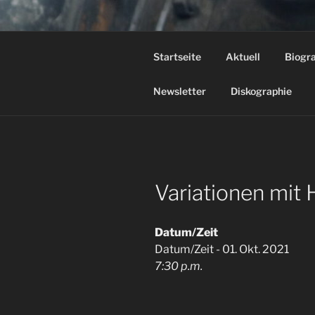
Zum
Inhalt
STEFAN H
springen
Startseite
Aktuell
Biogr
"Ein Stück Musiktheater, das 
Newsletter
Diskographie
Variationen mit
Datum/Zeit
Datum/Zeit - 01. Okt. 2021
7:30 p.m.