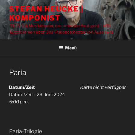
Zum
STEFAN HEUCKE |
Inhalt
KOMPONIST
springen
"Ein Stück Musiktheater, das unter die Haut geht." ARD
Tagesthemen über 'Das Frauenorchester von Auschwitz'
Menü
Paria
Datum/Zeit
Karte nicht verfügbar
Datum/Zeit - 23. Juni 2024
5:00 p.m.
Paria-Trilogie