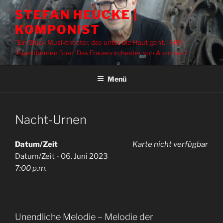
Zum
STEFAN HEUCKE |
Inhalt
KOMPONIST
springen
"Ein Stück Musiktheater, das unter die Haut geht." ARD
Tagesthemen über 'Das Frauenorchester von Auschwitz'
Menü
Nacht-Urnen
Datum/Zeit
Karte nicht verfügbar
Datum/Zeit - 06. Juni 2023
7:00 p.m.
Unendliche Melodie – Melodie der