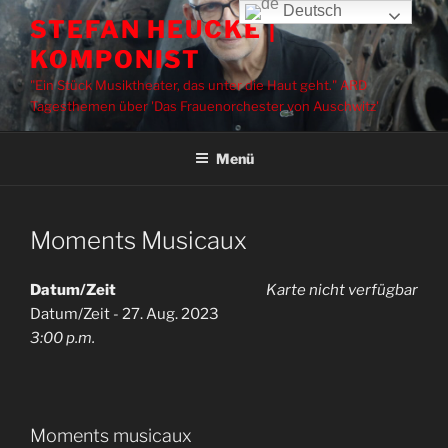
Zum
Deutsch
STEFAN HEUCKE |
Inhalt
KOMPONIST
springen
"Ein Stück Musiktheater, das unter die Haut geht." ARD
Tagesthemen über 'Das Frauenorchester von Auschwitz'
Menü
Moments Musicaux
Datum/Zeit
Karte nicht verfügbar
Datum/Zeit - 27. Aug. 2023
3:00 p.m.
Moments musicaux