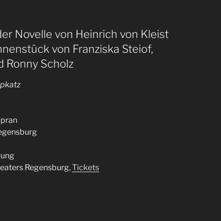
er Novelle von Heinrich von Kleist
nenstück von Franziska Steiof,
d Ronny Scholz
kpkatz
opran
Regensburg
rung
heaters Regensburg,
Tickets