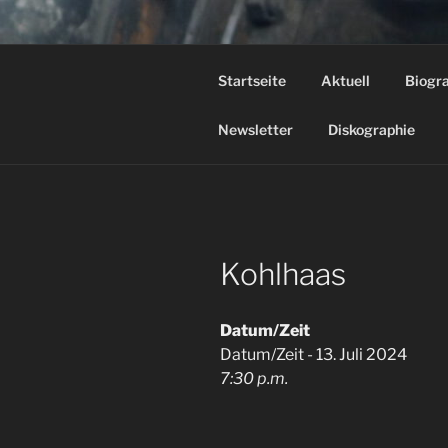
Zum
Inhalt
STEFAN H
springen
Startseite
Aktuell
Biogr
"Ein Stück Musiktheater, das 
Newsletter
Diskographie
Kohlhaas
Datum/Zeit
Datum/Zeit - 13. Juli 2024
7:30 p.m.