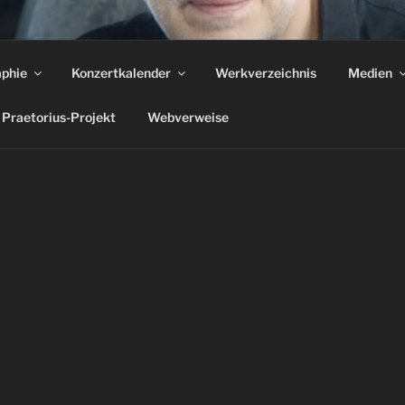
EUCKE | KOMPONIST
aphie
Konzertkalender
Werkverzeichnis
Medien
unter die Haut geht." ARD Tagesthemen über 'Das Frauenorch
Praetorius-Projekt
Webverweise