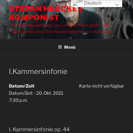
Zum
Deutsch
STEFAN HEUCKE |
Inhalt
KOMPONIST
springen
"Ein Stück Musiktheater, das unter die Haut geht." ARD
Tagesthemen über 'Das Frauenorchester von Auschwitz'
Menü
I.Kammersinfonie
Datum/Zeit
Karte nicht verfügbar
Datum/Zeit - 20. Okt. 2021
7:30 p.m.
I. Kammersinfonie op. 44