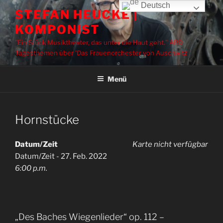
Zum
Deutsch
STEFAN HEUCKE |
Inhalt
KOMPONIST
springen
"Ein Stück Musiktheater, das unter die Haut geht." ARD
Tagesthemen über 'Das Frauenorchester von Auschwitz'
Menü
Hornstücke
Datum/Zeit
Karte nicht verfügbar
Datum/Zeit - 27. Feb. 2022
6:00 p.m.
„Des Baches Wiegenlieder“ op. 112 –