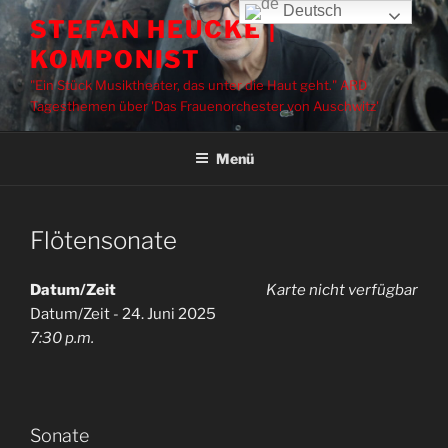
Zum
Deutsch
STEFAN HEUCKE |
Inhalt
KOMPONIST
springen
"Ein Stück Musiktheater, das unter die Haut geht." ARD
Tagesthemen über 'Das Frauenorchester von Auschwitz'
Menü
Flötensonate
Datum/Zeit
Karte nicht verfügbar
Datum/Zeit - 24. Juni 2025
7:30 p.m.
Sonate