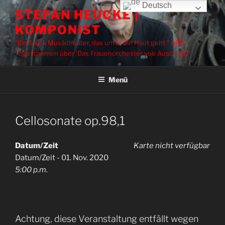
Zum
Deutsch
STEFAN HEUCKE |
Inhalt
KOMPONIST
springen
"Ein Stück Musiktheater, das unter die Haut geht." ARD
Tagesthemen über 'Das Frauenorchester von Auschwitz'
Menü
Cellosonate op.98,1
Datum/Zeit
Karte nicht verfügbar
Datum/Zeit - 01. Nov. 2020
5:00 p.m.
Achtung, diese Veranstaltung entfällt wegen