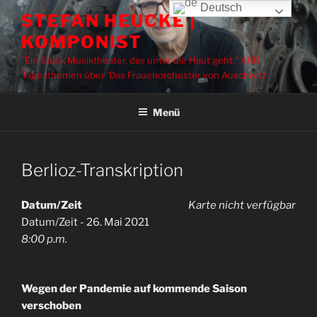
Zum
Deutsch
STEFAN HEUCKE |
Inhalt
KOMPONIST
springen
"Ein Stück Musiktheater, das unter die Haut geht." ARD
Tagesthemen über 'Das Frauenorchester von Auschwitz'
Menü
Berlioz-Transkription
Datum/Zeit
Karte nicht verfügbar
Datum/Zeit - 26. Mai 2021
8:00 p.m.
Wegen der Pandemie auf kommende Saison
verschoben