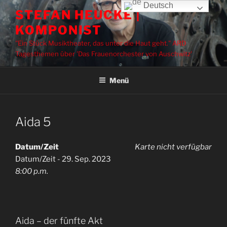
Zum
Deutsch
STEFAN HEUCKE |
Inhalt
KOMPONIST
springen
"Ein Stück Musiktheater, das unter die Haut geht." ARD
Tagesthemen über 'Das Frauenorchester von Auschwitz'
Menü
Aida 5
Datum/Zeit
Karte nicht verfügbar
Datum/Zeit - 29. Sep. 2023
8:00 p.m.
Aida – der fünfte Akt