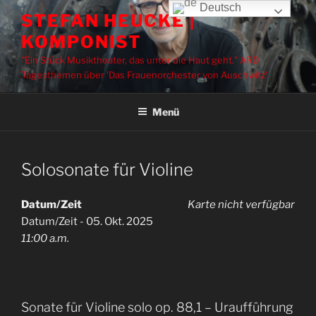
Zum
Deutsch
STEFAN HEUCKE |
Inhalt
KOMPONIST
springen
"Ein Stück Musiktheater, das unter die Haut geht." ARD
Tagesthemen über 'Das Frauenorchester von Auschwitz'
Menü
Solosonate für Violine
Datum/Zeit
Karte nicht verfügbar
Datum/Zeit - 05. Okt. 2025
11:00 a.m.
Sonate für Violine solo op. 88,1 – Uraufführung