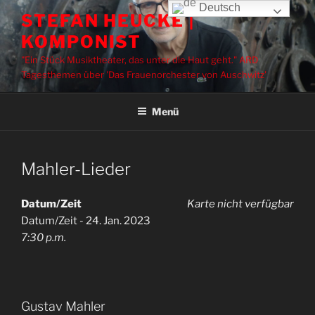
Zum
Deutsch
STEFAN HEUCKE |
Inhalt
KOMPONIST
springen
"Ein Stück Musiktheater, das unter die Haut geht." ARD
Tagesthemen über 'Das Frauenorchester von Auschwitz'
Menü
Mahler-Lieder
Datum/Zeit
Karte nicht verfügbar
Datum/Zeit - 24. Jan. 2023
7:30 p.m.
Gustav Mahler