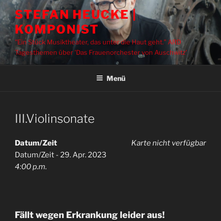
Zum
STEFAN HEUCKE |
Inhalt
KOMPONIST
springen
"Ein Stück Musiktheater, das unter die Haut geht." ARD
Tagesthemen über 'Das Frauenorchester von Auschwitz'
Menü
III.Violinsonate
Datum/Zeit
Karte nicht verfügbar
Datum/Zeit - 29. Apr. 2023
4:00 p.m.
Fällt wegen Erkrankung leider aus!