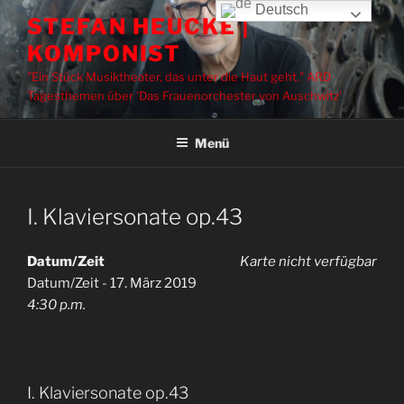
Zum
Deutsch
STEFAN HEUCKE |
Inhalt
KOMPONIST
springen
"Ein Stück Musiktheater, das unter die Haut geht." ARD
Tagesthemen über 'Das Frauenorchester von Auschwitz'
Menü
I. Klaviersonate op.43
Datum/Zeit
Karte nicht verfügbar
Datum/Zeit - 17. März 2019
4:30 p.m.
I. Klaviersonate op.43