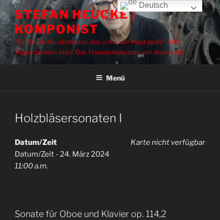
Zum
Deutsch
STEFAN HEUCKE |
Inhalt
KOMPONIST
springen
"Ein Stück Musiktheater, das unter die Haut geht." ARD
Tagesthemen über 'Das Frauenorchester von Auschwitz'
Menü
Holzbläsersonaten I
Datum/Zeit
Karte nicht verfügbar
Datum/Zeit - 24. März 2024
11:00 a.m.
Sonate für Oboe und Klavier op. 114,2