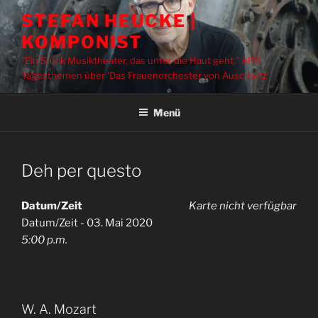
Zum
STEFAN HEUCKE |
Inhalt
KOMPONIST
springen
"Ein Stück Musiktheater, das unter die Haut geht." ARD
Tagesthemen über 'Das Frauenorchester von Auschwitz'
Menü
Deh per questo
Datum/Zeit
Karte nicht verfügbar
Datum/Zeit - 03. Mai 2020
5:00 p.m.
W. A. Mozart