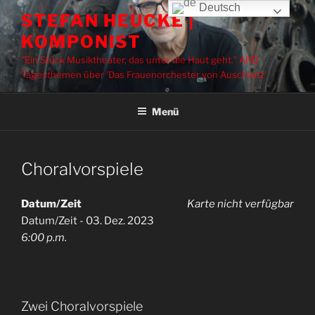
Zum
Deutsch
STEFAN HEUCKE |
Inhalt
KOMPONIST
springen
"Ein Stück Musiktheater, das unter die Haut geht." ARD
Tagesthemen über 'Das Frauenorchester von Auschwitz'
Menü
Choralvorspiele
Datum/Zeit
Karte nicht verfügbar
Datum/Zeit - 03. Dez. 2023
6:00 p.m.
Zwei Choralvorspiele